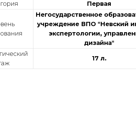
егория
Первая
Негосударственное образова
овень
учреждение ВПО "Невский и
зования
экспертологии, управлен
дизайна"
гический
17 л.
таж