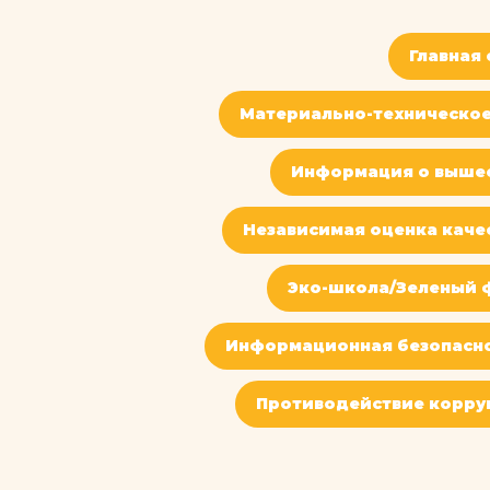
Главная
Материально-техническое
Информация о выше
Независимая оценка каче
Эко-школа/Зеленый 
Информационная безопасн
Противодействие корру