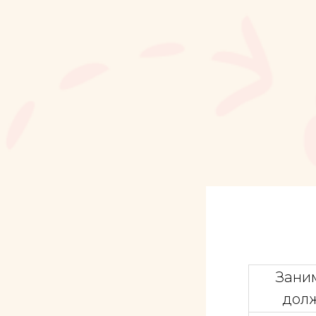
Зани
дол