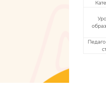
Кат
Ур
обра
Педаго
с