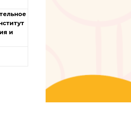
тельное
нститут
ия и