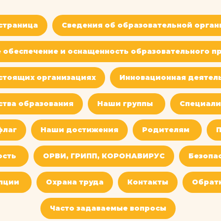
 страница
Сведения об образовательной орган
 обеспечение и оснащенность образовательного пр
стоящих организациях
Инновационная деятел
ства образования
Наши группы
Специали
флаг
Наши достижения
Родителям
П
ость
ОРВИ, ГРИПП, КОРОНАВИРУС
Безопа
пции
Охрана труда
Контакты
Обратн
Часто задаваемые вопросы