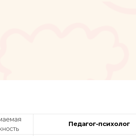
маемая
Педагог-психолог
жность