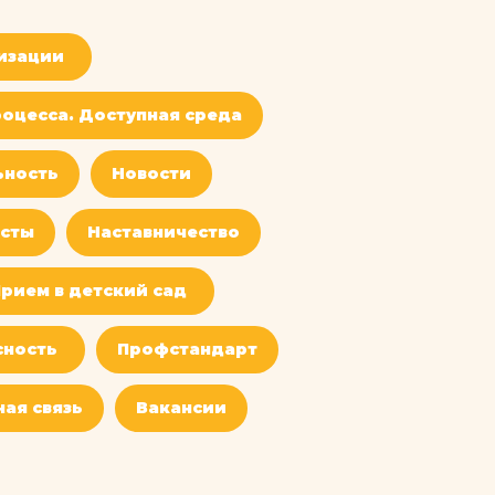
изации
оцесса. Доступная среда
ьность
Новости
сты
Наставничество
рием в детский сад
сность
Профстандарт
ая связь
Вакансии