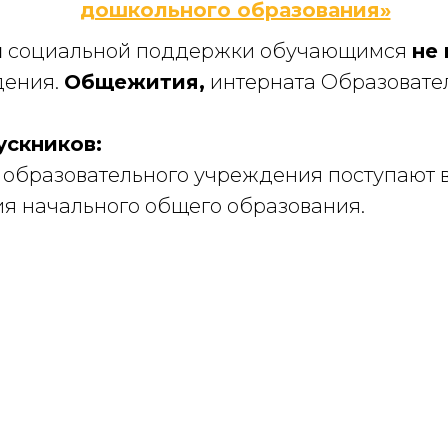
дошкольного образования»
ы
социальной поддержки обучающимся
не
дения.
Общежития,
интерната Образовате
ускников:
образовательного учреждения поступают 
я начального общего образования.
льной поддержки воспитанников Государс
ьного учреждения детского сада № 77 Кра