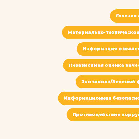
Главная
Материально-техническое
Информация о выше
Независимая оценка каче
Эко-школа/Зеленый 
Информационная безопасн
Противодействие корру