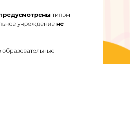
 предусмотрены
типом
льное учреждение
не
в образовательные
твенного бюджетного
сносельского района