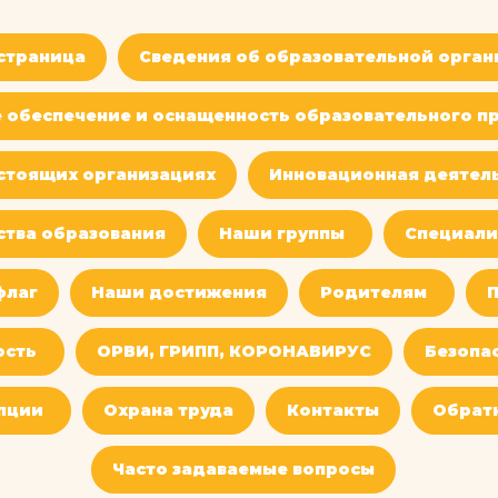
 страница
Сведения об образовательной орган
 обеспечение и оснащенность образовательного пр
стоящих организациях
Инновационная деятел
ства образования
Наши группы
Специали
флаг
Наши достижения
Родителям
П
ость
ОРВИ, ГРИПП, КОРОНАВИРУС
Безопа
пции
Охрана труда
Контакты
Обратн
Часто задаваемые вопросы