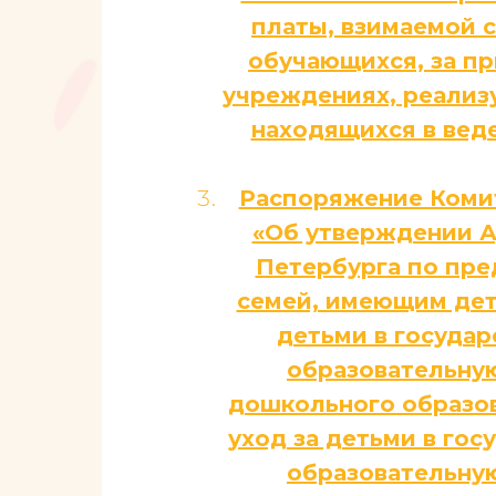
платы, взимаемой 
обучающихся, за пр
учреждениях, реализ
находящихся в вед
Распоряжение Комит
«Об утверждении А
Петербурга по пре
семей, имеющим дет
детьми в госуда
образовательну
дошкольного образов
уход за детьми в го
образовательну