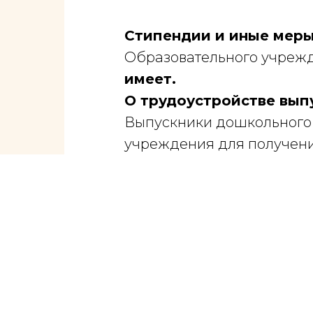
Стипендии и иные мер
Образовательного учреж
имеет.
О трудоустройстве вып
Выпускники дошкольного 
учреждения для получени
Положение о мерах социа
дошкольного образовател
Санкт-Петербурга