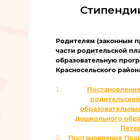
Стипенди
Родителям (законным п
части родительской пл
образовательную прогр
Красносельского района
П
остановление
родительской 
образовательны
дошкольного образ
Петер
Постановления Прави