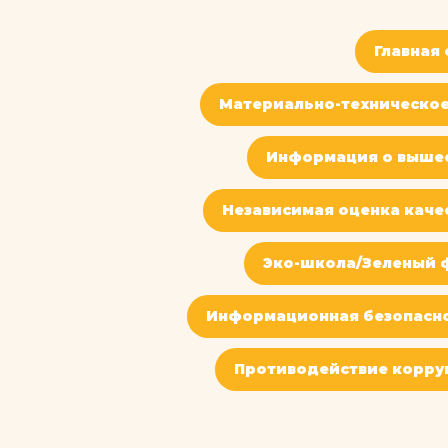
Главная
Материально-техническое
Информация о выше
Независимая оценка каче
Эко-школа/Зеленый 
Информационная безопасн
Противодействие корру