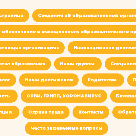
 страница
Сведения об образовательной орган
 обеспечение и оснащенность образовательного пр
стоящих организациях
Инновационная деятел
ства образования
Наши группы
Специали
флаг
Наши достижения
Родителям
П
ость
ОРВИ, ГРИПП, КОРОНАВИРУС
Безопа
пции
Охрана труда
Контакты
Обратн
Часто задаваемые вопросы