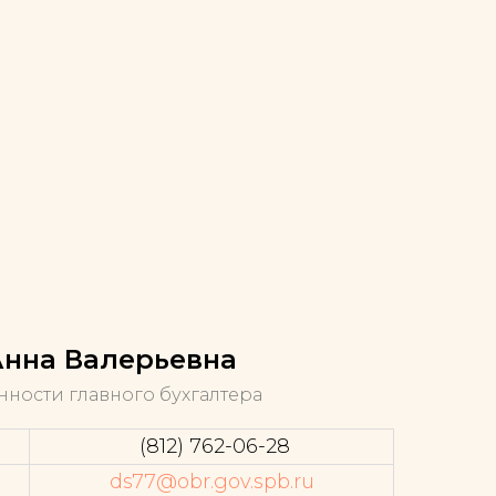
Анна Валерьевна
ности главного бухгалтера
(812) 762-06-28
ds77@obr.gov.spb.ru