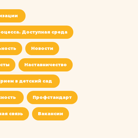
изации
оцесса. Доступная среда
ьность
Новости
сты
Наставничество
рием в детский сад
сность
Профстандарт
ая связь
Вакансии